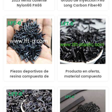
2023 venta caliente
Grado de inyección PA6
Nylon66 PA66
Long Carbon Fiber40
compuesto fibra de
Nylon6 de alta
carbono larga 40
resistencia para la
material color original
fabricación de cascos
Piezas deportivas de
Producto en oferta,
resina compuesta de
material compuesto
fibra de carbono larga
PA66, relleno de
PA12 resistentes a altas
poliamida 66 de fibra
temperaturas
de carbono larga para
automotrices
la industria
aeroespacial