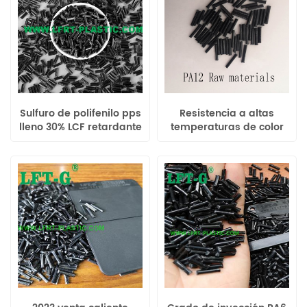
Sulfuro de polifenilo pps
Resistencia a altas
lleno 30% LCF retardante
temperaturas de color
de llama grado UL-94
negro PA12 NA LCF para
resistencia al calor
piezas de automóviles