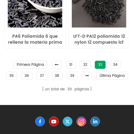
PA6 Poliamida 6 que
LFT-D PA12 poliamida 12
rellena la materia prima
nylon 12 compuesto lcf
industrial compuesta de
reforzado
fibra de carbono larga
lcf40
Primera Página
31
32
33
34
35
36
37
38
39
Última Página
un total de
39
páginas