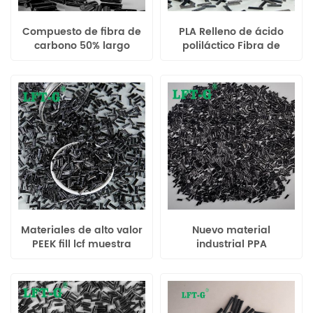
Compuesto de fibra de
PLA Relleno de ácido
carbono 50% largo
poliláctico Fibra de
Polipropileno PP Mejor
carbono larga LCF
precio Mayor tenacidad
renovable alto
Grado general
rendimiento
Materiales de alto valor
Nuevo material
PEEK fill lcf muestra
industrial PPA
compuesta reforzada
compuesto fibra de
con carbono disponible
carbono larga mayor
rendimiento precio más
bajo