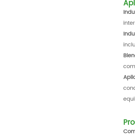
Apl
Indu
inte
Indu
incl
Bie
como
Apli
cond
equi
Pro
Com