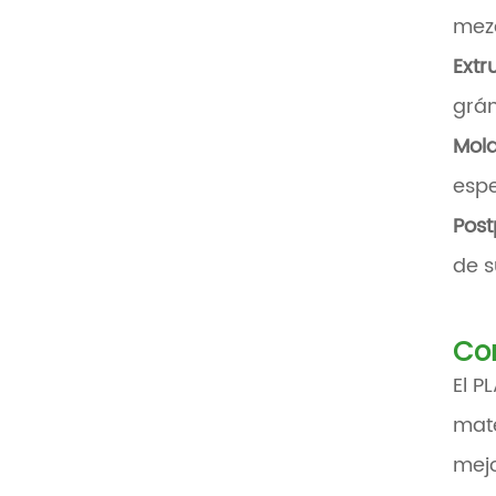
mez
Extr
grán
Mold
espe
Post
de s
Co
El P
mate
mejo