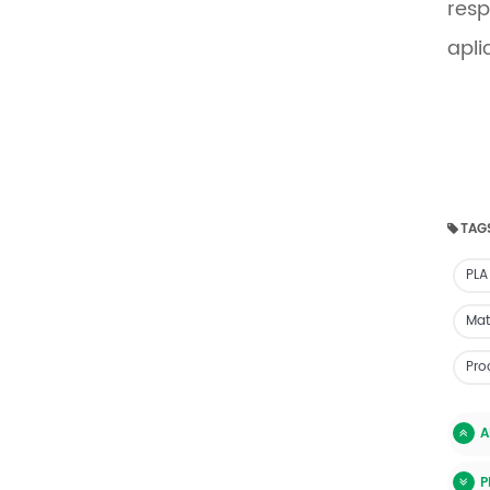
resp
apli
TAG
PLA
Mat
Pro
A
P