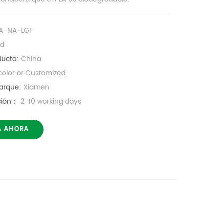
LA-NA-LGF
ed
ducto:
China
color or Customized
arque:
Xiamen
ución：
2-10 working days
A AHORA