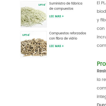
El P
Suministro de fábrica
de compuestos
biod
reforzados con fibra de
LEE MAS
y fi
vidrio larga de
poliftalamida PPA
con 
Compuestos reforzados
incr
con fibra de vidrio
larga de sulfuro de
com
LEE MAS
polifenileno PPS
Pr
Resi
la r
comp
inte
Dur