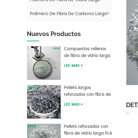
Polímero De Fibra De Carbono Largo
Nuevos Productos
Compuestos rellenos
de fibra de vidrio larga
de tereftalato de
LEE MAS
polibutileno LFT PBT
Pellets largos
reforzados con fibra de
carbono de resina PEEK
DET
LEE MAS
del fabricante chino
Pellets reforzados con
fibra de vidrio larga PLA