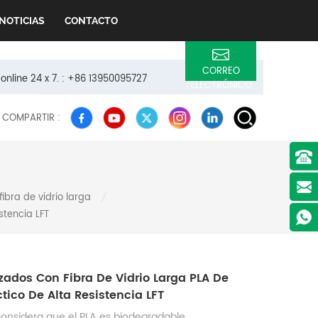
NOTICIAS
CONTACTO
CORREO
 online 24 x 7. : +86 13950095727
ELECTRÓNICO
COMPARTIR :
fibra de vidrio larga
/
stencia LFT
rzados Con Fibra De Vidrio Larga PLA De
ctico De Alta Resistencia LFT
nsidera que el PLA es biodegradable.