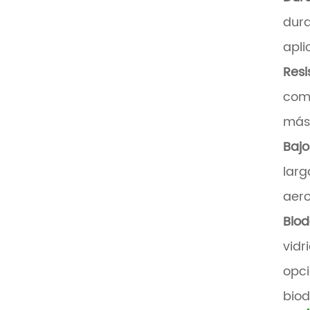
dura
apli
Resi
comp
más 
Bajo
larg
aero
Biod
vidr
opci
biod