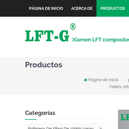
PÁGINA DE INICIO
ACERCA DE
PRODUCTOS
Productos
Página de inicio
/
Pellets re
Categorías
Polímero De Fibra De Vidrio Largo