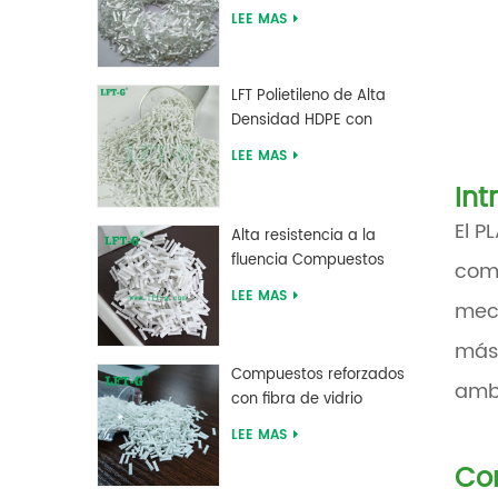
de ácido poliláctico de
LEE MAS
alta resistencia LFT
LFT Polietileno de Alta
Densidad HDPE con
Fibra de Vidrio Larga
LEE MAS
reforzada
Int
El P
Alta resistencia a la
fluencia Compuestos
comp
largos de fibra de vidrio
LEE MAS
mecá
rellenos de MXD 6
más 
Compuestos reforzados
ambi
con fibra de vidrio
larga de tereftalato de
LEE MAS
polibutileno PBT de
Com
suministro de fábrica