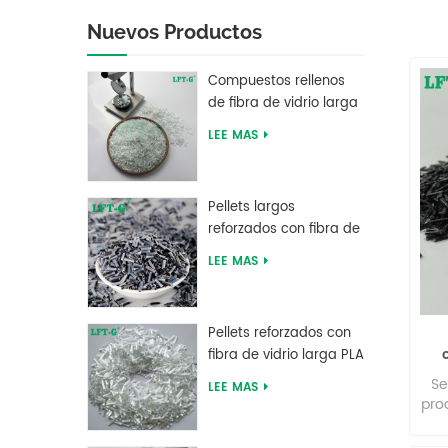
Nuevos Productos
Compuestos rellenos
de fibra de vidrio larga
de tereftalato de
LEE MAS
polibutileno LFT PBT
Pellets largos
reforzados con fibra de
carbono de resina PEEK
LEE MAS
del fabricante chino
Pellets reforzados con
fibra de vidrio larga PLA
de ácido poliláctico de
Se
LEE MAS
alta resistencia LFT
pro
a b