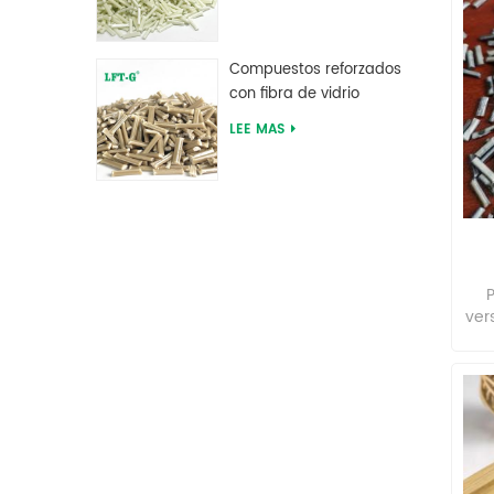
vidrio larga de
poliftalamida PPA
ch
c
Compuestos reforzados
vib
con fibra de vidrio
a
larga de sulfuro de
co
LEE MAS
polifenileno PPS
re
P
ver
req
re
inm