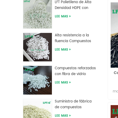
LFT Polietileno de Alta
men
Densidad HDPE con
Fibra de Vidrio Larga
LEE MAS
reforzada
Alta resistencia a la
fluencia Compuestos
largos de fibra de vidrio
LEE MAS
rellenos de MXD 6
Compuestos reforzados
Co
con fibra de vidrio
larga de tereftalato de
LEE MAS
polibutileno PBT de
mo
suministro de fábrica
ve
Suministro de fábrica
mód
de compuestos
b
reforzados con fibra de
LEE MAS