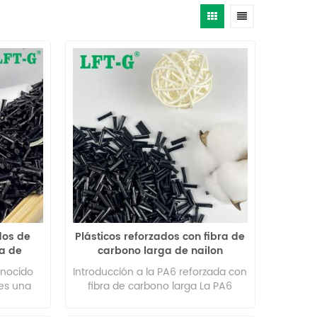
dos de
Plásticos reforzados con fibra de
ra de
carbono larga de nailon
poliamida 6
onocido
Introducción a la PA6 reforzada con
es una
fibra de carbono larga La PA6
saturado.
(poliamida 6) reforzada con fibra
 baja
de carbono larga es un