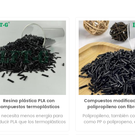
Resina plástica PLA con
Compuestos modifica
compuestos termoplásticos
polipropileno con fib
reforzados con fibra
carbono larga
 necesita menos energía para
Polipropileno, también c
ducir PLA que los termoplásticos
como PP o polipropeno, 
ase de petróleo, lo que lo hace
poliolefina o un polímero 
relativamente ecológico. A
Es un termoplástico de