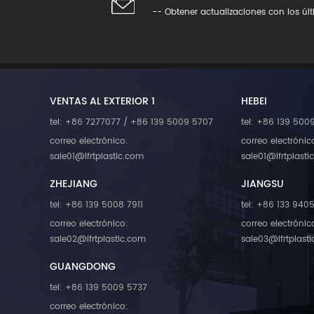
maquinaria industrial Equ
-- Obtener actualizaciones con los úl
petróleo y gas Compone
dispositivos médicos E
deportivos y producto
consumo de alta gama N
proceso de trabajo Análi
requisitos Selección de mat
recomendación técn
VENTAS AL EXTERIOR 1
HEBEI
Formulación personaliz
tel: +86 7277077 / +86 139 5009 5707
tel: +86 139 500
preparación de muestras
de COA y verificación de
correo electrónico:
correo electrónic
Producción, entrega y seg
sale01@lfrtplastic.com
sale01@lfrtplasti
técnico Ficha técnica 
LCF50%) Propiedad Unida
ZHEJIANG
JIANGSU
típico Resistencia a la tra
tel: +86 139 5008 7911
tel: +86 133 940
259 Módulo de tracción M
correo electrónico:
correo electrónic
Resistencia a la flexión 
Módulo de flexión MPa
sale02@lfrtplastic.com
sale03@lfrtplast
Impacto Izod con entalla 
GUANGDONG
Temperatura de deflexión
(1.8 MPa) °C 204 Densid
tel: +86 139 5009 5737
1.31 Preguntas frecuentes
correo electrónico:
la PA12 reforzada con fi