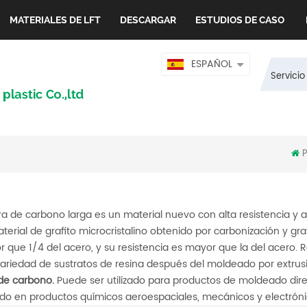
MATERIALES DE LFT
DESCARGAR
ESTUDIOS DE CASO
ESPAÑOL
Servicio
P
bra de carbono larga es un material nuevo con alta resistencia y
terial de grafito microcristalino obtenido por carbonización y gra
 que 1/4 del acero, y su resistencia es mayor que la del acero. Res
ariedad de sustratos de resina después del moldeado por extrusi
 de carbono.
Puede ser utilizado para productos de moldeado dire
zado en productos químicos aeroespaciales, mecánicos y electróni