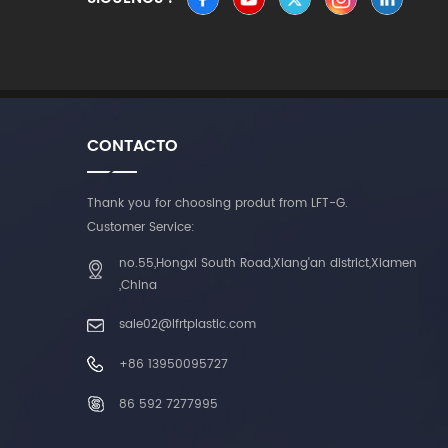
CONTACTO
Thank you for choosing produt from LFT-G.
Customer Service:
no.55,Hongxi South Road,Xiang'an district,Xiamen
,China
sale02@lfrtplastic.com
+86 13950095727
86 592 7277995