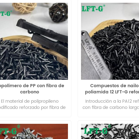
udo se considera que el PLA es
densidad con buena resist
biodegradable.
calor. Otras característica
incluyen: resistencia qu
elasticidad, tenacidad, resi
la fatiga y capacidad
aislamiento eléctric
polímero de PP con fibra de
Compuestos de nailo
carbono
poliamida 12 LFT-G ref
con fibra de carbono 
El material de polipropileno
Introducción a la PA12 re
dificado reforzado por fibra de
con fibra de carbono larga
carbono tiene una serie de
(poliamida 12) reforzada c
ntajas, como peso ligero, alto
de carbono larga es un c
ulo, alta resistencia específica,
termoplástico de ingenierí
ajo coeficiente de expansión
gama diseñado para apli
térmica, resistencia a altas
estructurales ligeras que 