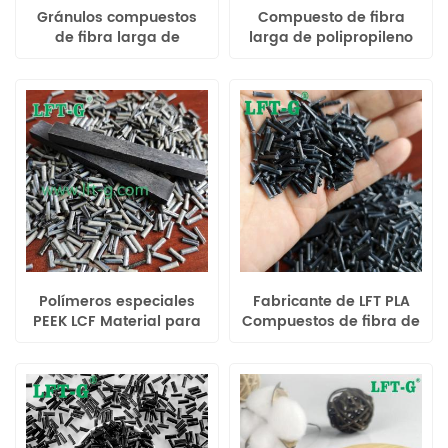
Gránulos compuestos
Compuesto de fibra
de fibra larga de
larga de polipropileno
plástico de ingeniería de
homopolímero de China
polipropileno LFT PP de
con resistencia y
12 mm
durabilidad superiores
Polímeros especiales
Fabricante de LFT PLA
PEEK LCF Material para
Compuestos de fibra de
aplicaciones robóticas
carbono materiales
ecológicos