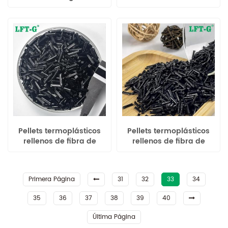
nailon 6,6 reforzados
reforzado de 6 mm para
para ingeniería
autopartes
Pellets termoplásticos
Pellets termoplásticos
rellenos de fibra de
rellenos de fibra de
carbono de
carbono y polipropileno
polipropileno Copo de
de alta resistencia
alta tenacidad
Primera Página
31
32
33
34
35
36
37
38
39
40
Última Página