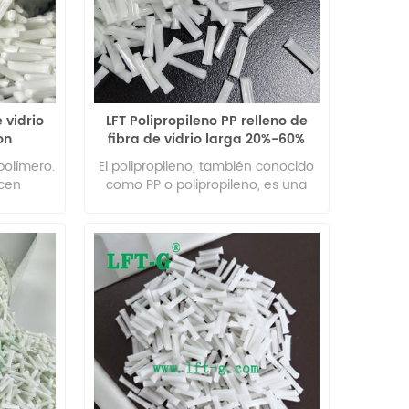
 vidrio
LFT Polipropileno PP relleno de
on
fibra de vidrio larga 20%-60%
límero
resina termoplástica de alto
polímero.
El polipropileno, también conocido
rendimiento
ucen
como PP o polipropileno, es una
arias
poliolefina o polímero saturado. Es
omotriz,
un termoplástico de baja densidad
nes de
con buena resistencia al calor.
es de
Otras características del PP
estas
incluyen: resistencia química,
a a la
elasticidad, tenacidad, resistencia a
meros los
la fatiga y capacidad de
edores,
aislamiento eléctrico.
abilidad
uso en
tos.