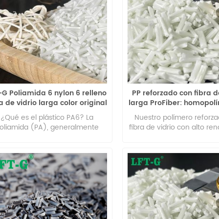
-G Poliamida 6 nylon 6 relleno
PP reforzado con fibra d
a de vidrio larga color original
larga ProFiber: homopol
para piezas automotrices
alto rendimiento para
¿Qué es el plástico PA6? La
Nuestro polímero reforz
por inyección
oliamida (PA), generalmente
fibra de vidrio con alto re
mada nailon, es un polímero de
ofrece resistencia y dura
eterocadena que contiene un
excepcionales, perfect
rupo amida (-NHCo -) en la
aplicaciones de PP de mo
dena principal. Se puede dividir
inyección.
en grupo alifático y grupo
aromático. Es el material de
ingeniería termoplástico más
utilizado y desarrollado más
tempranamente. La cadena