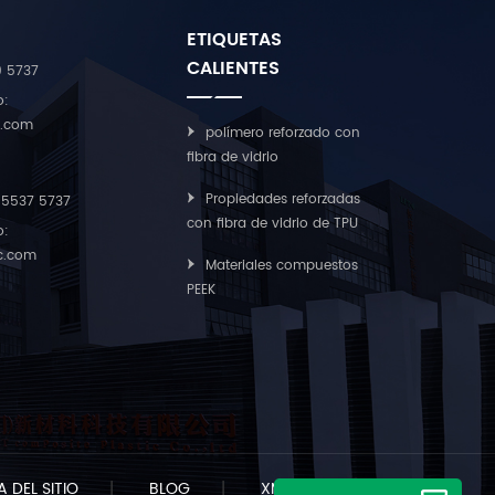
ETIQUETAS
CALIENTES
9 5737
o:
c.com
polímero reforzado con
fibra de vidrio
Propiedades reforzadas
55537 5737
con fibra de vidrio de TPU
o:
ic.com
Materiales compuestos
PEEK
 DEL SITIO
|
BLOG
|
XML
|