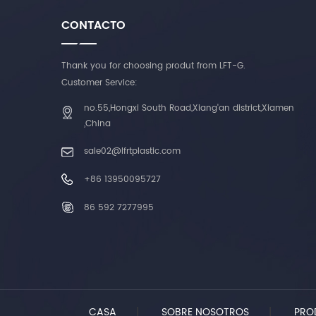
ais
CONTACTO
del
res
am
Thank you for choosing produt from LFT-G.
c
Customer Service:
fr
de 
no.55,Hongxi South Road,Xiang'an district,Xiamen
bu
,China
lig
d
sale02@lfrtplastic.com
fu
De
+86 13950095727
abs
el
86 592 7277995
má
ox
col
y l
y
CASA
|
SOBRE NOSOTROS
|
PRO