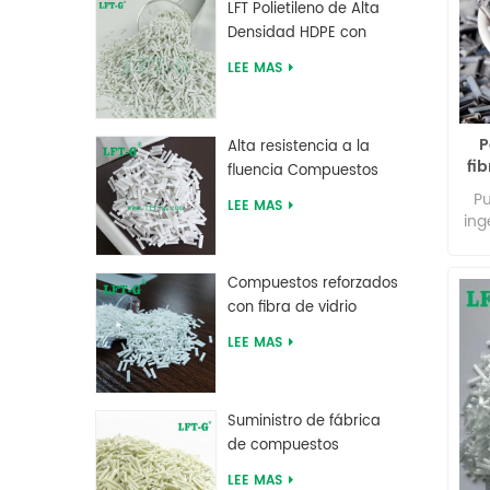
LFT Polietileno de Alta
p
Densidad HDPE con
mu
Fibra de Vidrio Larga
LEE MAS
reforzada
sin
P
p
Alta resistencia a la
fi
n
fluencia Compuestos
con
largos de fibra de vidrio
Pu
LEE MAS
los
rellenos de MXD 6
ing
En
a
de
re
po
Compuestos reforzados
res
a la
con fibra de vidrio
ut
larga de tereftalato de
pol
LEE MAS
ref
polibutileno PBT de
g
me
suministro de fábrica
des
co
y
Suministro de fábrica
r
de compuestos
pr
la
reforzados con fibra de
pro
LEE MAS
q