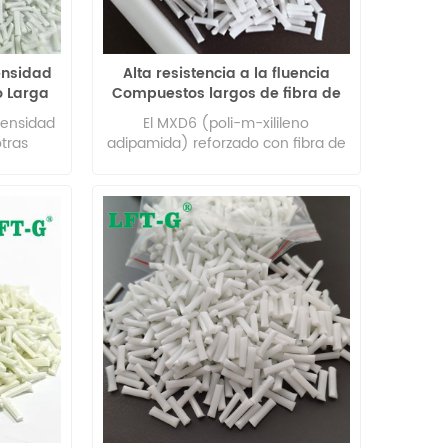
Densidad
Alta resistencia a la fluencia
o Larga
Compuestos largos de fibra de
vidrio rellenos de MXD 6
densidad
El MXD6 (poli-m-xilileno
tras
adipamida) reforzado con fibra de
o que lo
vidrio larga es un material
tente.
compuesto de alto rendimiento