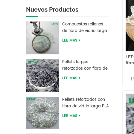
Nuevos Productos
Compuestos rellenos
de fibra de vidrio larga
de tereftalato de
LEE MAS
polibutileno LFT PBT
LFT
Pellets largos
fibr
reforzados con fibra de
carbono de resina PEEK
p
LEE MAS
del fabricante chino
lla
h
g
Pellets reforzados con
ca
fibra de vidrio larga PLA
de ácido poliláctico de
LEE MAS
alta resistencia LFT