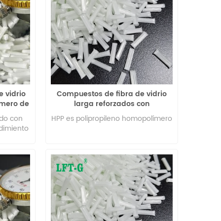
e vidrio
Compuestos de fibra de vidrio
ímero de
larga reforzados con
 moldeo
polipropileno homopolímero
ado con
HPP es polipropileno homopolímero
Xiamen LFT-G
ndimiento
bilidad
o para
ldeo por