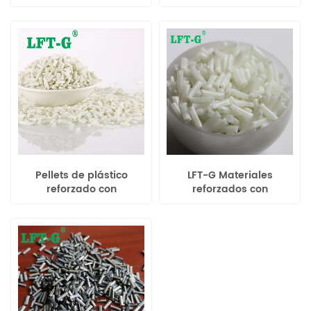
poliláctico Resina
sulfuro de polifenileno
termoplástica de fibra
PPS resistente a altas
de vidrio larga para
temperaturas Xiamen
ingeniería
LFT
Pellets de plástico
LFT-G Materiales
reforzado con
reforzados con
polipropileno relleno de
polipropileno PP rellenos
fibra de vidrio larga
de fibra de vidrio larga
Xiamen LFT