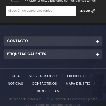
-- Obtener actualizaciones con los últimos temas
CONTACTO
ETIQUETAS CALIENTES
CASA
|
SOBRE NOSOTROS
|
PRODUCTOS
|
NOTICIAS
|
CONTÁCTENOS
|
MAPA DEL SITIO
|
BLOG
|
XML
|
Derechos de autor © 2015-2026 Xiamen LFT composite plastic
Co.,ltd..Todos los derechos reservados.