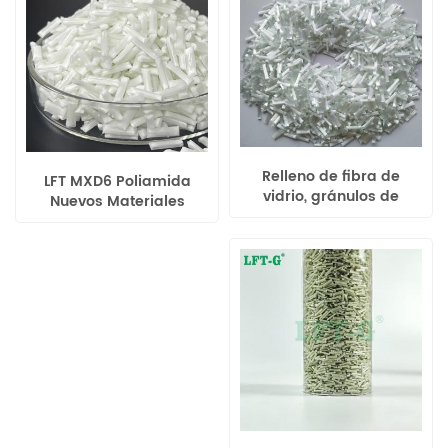
Relleno de fibra de
LFT MXD6 Poliamida
vidrio, gránulos de
Nuevos Materiales
resina PLA, moldeo por
Compuestos Reforzados
inyección
con Fibra de Vidrio
Larga