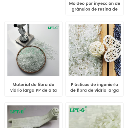
Moldeo por inyección de
gránulos de resina de
nailon PPA reforzado con
fibra de vidrio
Material de fibra de
Plásticos de ingeniería
vidrio larga PP de alta
de fibra de vidrio larga
resistencia química,
rellenos de resina de
color negro natural
poliuretano
personalizado.
termoplástico