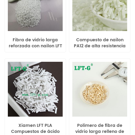
Fibra de vidrio larga
Compuesto de nailon
reforzada con nailon LFT
PA12 de alta resistencia
POLIAMIDA 6 color
LGF, color blanco virgen
original para piezas de
para automoción.
automoción
Xiamen LFT PLA
Polímero de fibra de
Compuestos de ácido
vidrio larga relleno de