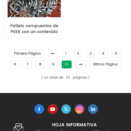
Pellets compuestos de
PEEK con un contenido
de fibra de carbono
larga del 20 al 60 %
Primera Página
1
2
3
4
5
6
7
8
9
10
Última Página
un total de
112
páginas
HOJA INFORMATIVA