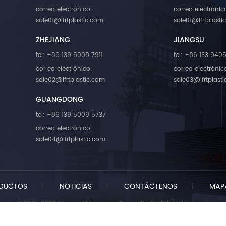
correo electrónico:
correo electrónic
sale01@lfrtplastic.com
sale01@lfrtplasti
ZHEJIANG
JIANGSU
tel: +86 139 5008 7911
tel: +86 133 940
correo electrónico:
correo electrónic
sale02@lfrtplastic.com
sale03@lfrtplast
GUANGDONG
tel: +86 139 5009 5737
correo electrónico:
sale04@lfrtplastic.com
DUCTOS
|
NOTICIAS
|
CONTÁCTENOS
|
MAPA
autor © 2015-2026 Xiamen LFT composite plastic Co.,ltd..Todos los derecho