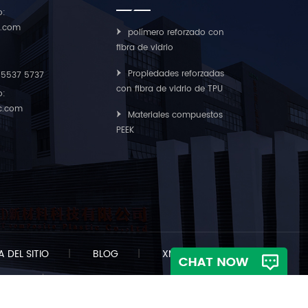
o:
c.com
polímero reforzado con
fibra de vidrio
Propiedades reforzadas
55537 5737
con fibra de vidrio de TPU
o:
ic.com
Materiales compuestos
PEEK
 DEL SITIO
|
BLOG
|
XML
|
s reservados.