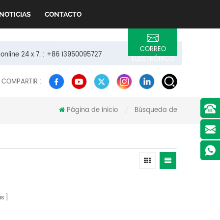
NOTICIAS
CONTACTO
CORREO
 online 24 x 7. : +86 13950095727
ELECTRÓNICO
COMPARTIR :
Página de inicio
Búsqueda de
/
s