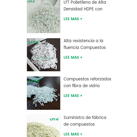
LFT Polietileno de Alta
Densidad HDPE con
Fibra de Vidrio Larga
LEE MAS
reforzada
Alta resistencia a la
fluencia Compuestos
largos de fibra de vidrio
LEE MAS
rellenos de MXD 6
Compuestos reforzados
con fibra de vidrio
larga de tereftalato de
LEE MAS
polibutileno PBT de
suministro de fábrica
Suministro de fábrica
de compuestos
reforzados con fibra de
LEE MAS