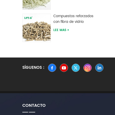
vidrio larga de
poliftalamida PPA
Compuestos reforzados
con fibra de vidrio
larga de sulfuro de
LEE MAS
polifenileno PPS
SÍGUENOS :
CONTACTO