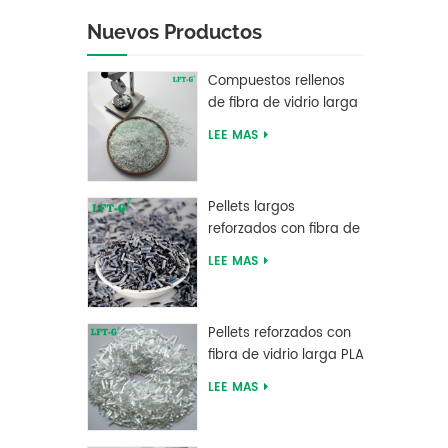
Nuevos Productos
Compuestos rellenos
de fibra de vidrio larga
de tereftalato de
LEE MAS
polibutileno LFT PBT
Pellets largos
reforzados con fibra de
carbono de resina PEEK
LEE MAS
del fabricante chino
Pellets reforzados con
fibra de vidrio larga PLA
de ácido poliláctico de
LEE MAS
alta resistencia LFT