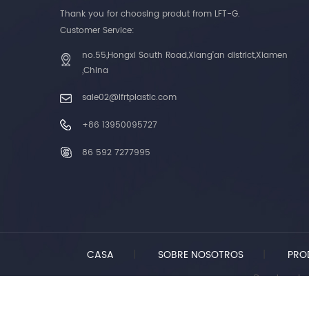
Thank you for choosing produt from LFT-G.
Customer Service:
no.55,Hongxi South Road,Xiang'an district,Xiamen
,China
sale02@lfrtplastic.com
+86 13950095727
86 592 7277995
CASA
|
SOBRE NOSOTROS
|
PRO
Derechos de 