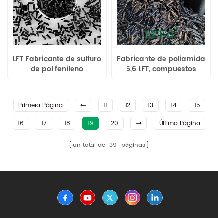
LFT Fabricante de sulfuro
Fabricante de poliamida
de polifenileno
6,6 LFT, compuestos
Compuestos rellenos de
rellenos de fibra de
fibra de carbono
carbono, materiales
Materiales verdes
ecológicos
Primera Página
11
12
13
14
15
16
17
18
19
20
Última Página
un total de
39
páginas