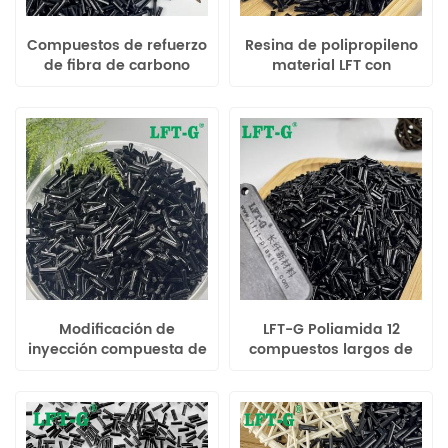
Compuestos de refuerzo
Resina de polipropileno
de fibra de carbono
material LFT con
largos de alta
compuestos de fibra de
resistencia de
carbono de relleno
poliamida 6 LFT
Modificación de
LFT-G Poliamida 12
inyección compuesta de
compuestos largos de
PEEK reforzada con fibra
nailon reforzado con
de carbono larga
fibra de carbono para
Xiamen LFT-G
piezas de automóviles