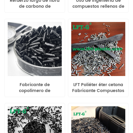
Refuerzo largo de fibra
Uso de ingeniería de
de carbono de
compuestos rellenos de
polipropileno de grado
fibra de carbono del
industrial LFT 20%-60%
fabricante de nailon de
poliamida 6 LFT
Fabricante de
LFT Poliéter éter cetona
copolímero de
Fabricante Compuestos
polipropileno LFT
rellenos de fibra de
Compuestos rellenos de
carbono Plástico de
fibra de carbono
ingeniería especial
Plástico de ingeniería
especial