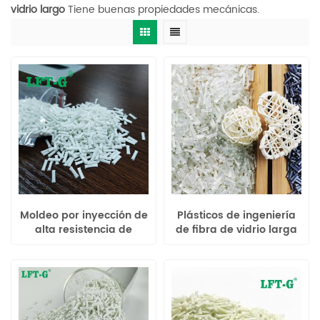
vidrio largo
Tiene buenas propiedades mecánicas.
Moldeo por inyección de
Plásticos de ingeniería
alta resistencia de
de fibra de vidrio larga
compuestos PBT rellenos
rellenos de resina de
de fibra LFT-G
poliuretano
termoplástico Xiamen
LFT de alta resistencia