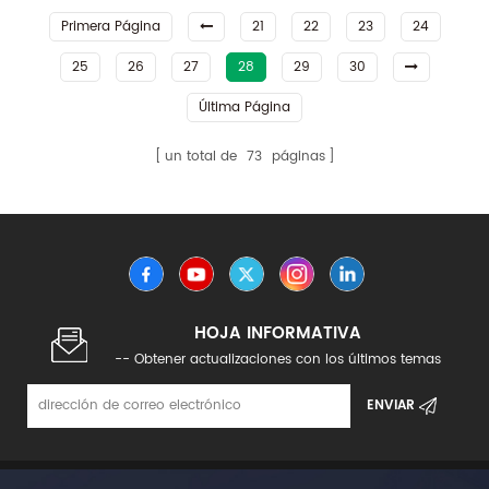
LFT-G
rendimiento
Primera Página
21
22
23
24
25
26
27
28
29
30
Última Página
un total de
73
páginas
HOJA INFORMATIVA
-- Obtener actualizaciones con los últimos temas