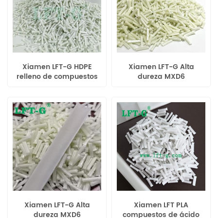
Xiamen LFT-G HDPE
Xiamen LFT-G Alta
relleno de compuestos
dureza MXD6
reforzados
compuesto relleno fibra
termoplásticos de fibra
de vidrio larga color
de vidrio larga
original
Xiamen LFT-G Alta
Xiamen LFT PLA
dureza MXD6
compuestos de ácido