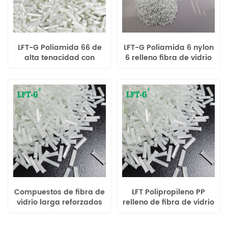
LFT-G Poliamida 66 de
LFT-G Poliamida 6 nylon
alta tenacidad con
6 relleno fibra de vidrio
relleno Polímeros largos
larga color original para
de fibra de vidrio
piezas automotrices
Compuestos de fibra de
LFT Polipropileno PP
vidrio larga reforzados
relleno de fibra de vidrio
con polipropileno
larga 20%-60% resina
homopolímero Xiamen
termoplástica de alto