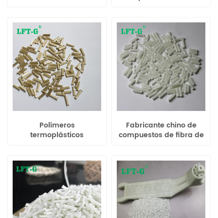
compuesto relleno fibra
poliláctico resina
de vidrio larga color
termoplástica de fibra
original
de vidrio larga para
ingeniería
Polímeros
Fabricante chino de
termoplásticos
compuestos de fibra de
reforzados con fibra de
vidrio largos rellenos de
vidrio larga de sulfuro
poliamida 12 de Xiamen
de polifenileno de alto
LFT
rendimiento Xiamen LFT