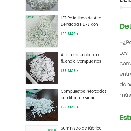
alta resistencia LFT
LFT Polietileno de Alta
Det
Densidad HDPE con
Fibra de Vidrio Larga
LEE MAS
reforzada
-¿Po
Los 
Alta resistencia a la
fluencia Compuestos
conv
largos de fibra de vidrio
LEE MAS
entr
rellenos de MXD 6
dánd
Compuestos reforzados
más 
con fibra de vidrio
larga de tereftalato de
LEE MAS
polibutileno PBT de
Est
suministro de fábrica
Suministro de fábrica