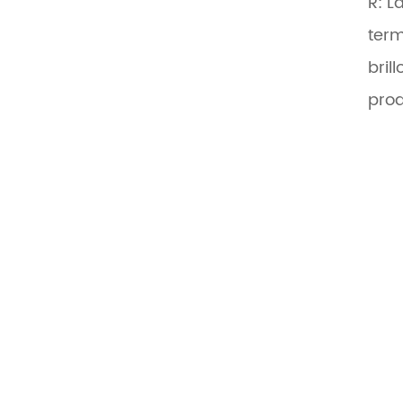
R: L
term
bril
prod