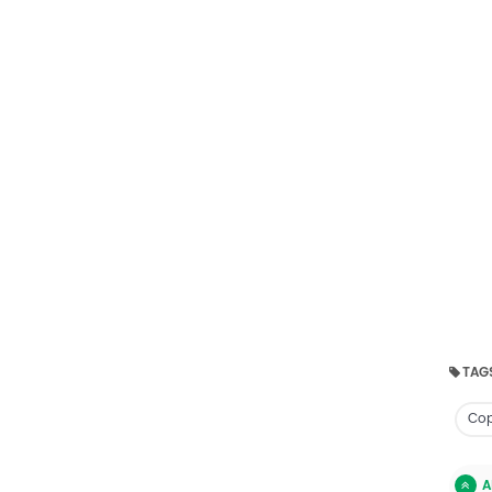
TAG
Cop
A