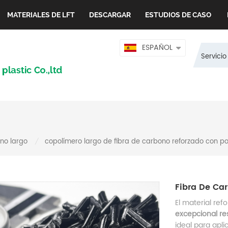
MATERIALES DE LFT
DESCARGAR
ESTUDIOS DE CASO
ESPAÑOL
Servicio
no largo
copolímero largo de fibra de carbono reforzado con po
/
Fibra De Car
El material ref
excepcional re
ideal para apli