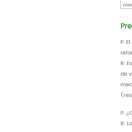
mec
Pre
P. E
refo
R: E
de v
mec
(res
P. ¿
R: L