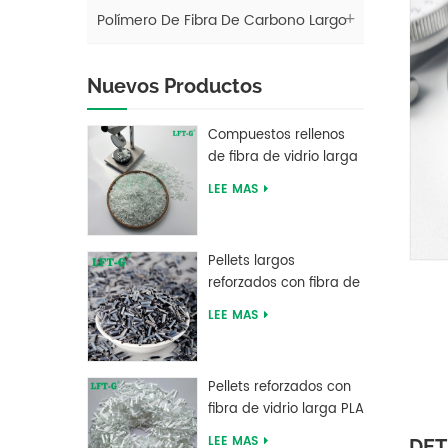
Polímero De Fibra De Carbono Largo
Nuevos Productos
Compuestos rellenos
de fibra de vidrio larga
de tereftalato de
LEE MAS
polibutileno LFT PBT
Pellets largos
reforzados con fibra de
carbono de resina PEEK
LEE MAS
del fabricante chino
Pellets reforzados con
fibra de vidrio larga PLA
de ácido poliláctico de
LEE MAS
DET