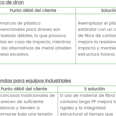
co de dron
Punto débil del cliente
Soluci
 marcos de plástico
Reemplazar el plá
vencionales para drones son
estándar con un 
asiado débiles, lo que provoca
de fibra de carbo
etas en caso de impacto, mientras
mejora la resisten
 las alternativas de metal añaden
impacto y mantie
peso excesivo.
estructura liviana.
endas para equipos industriales
Punto débil del cliente
S
solución
 carcasas tradicionales de
El uso de material de fibra
carecen de suficiente
carbono larga PP mejora l
istencia y tienden a
rigidez y la integridad
ormarse bajo una tensión
estructural al tiempo que