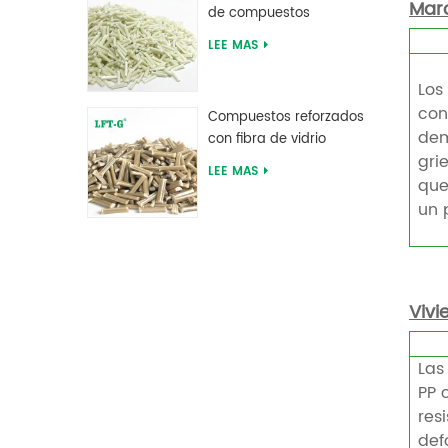
Mar
de compuestos
reforzados con fibra de
LEE MAS
vidrio larga de
poliftalamida PPA
Los
con
Compuestos reforzados
dem
con fibra de vidrio
gri
larga de sulfuro de
LEE MAS
que
polifenileno PPS
un 
Vivi
Las
PP 
res
def