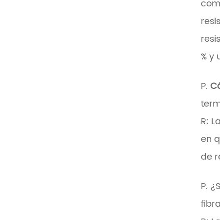
comp
resi
resi
% y 
P.
C
term
R: L
en q
de r
P. ¿
fibr