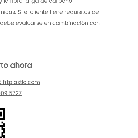
 y la fibra larga de carbono
as. Si el cliente tiene requisitos de
to, debe evaluarse en combinación con
rto ahora
lfrtplastic.com
009 5727