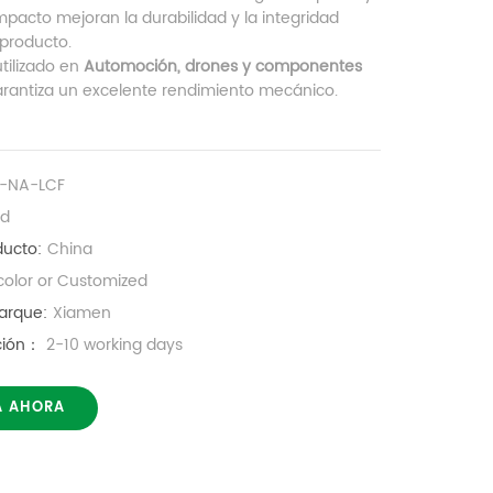
impacto mejoran la durabilidad y la integridad
 producto.
tilizado en
Automoción, drones y componentes
arantiza un excelente rendimiento mecánico.
P-NA-LCF
ed
ducto:
China
color or Customized
arque:
Xiamen
ución：
2-10 working days
A AHORA