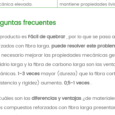
ánica elevada.
mantiene propiedades livi
guntas frecuentes
l producto es
Fácil de quebrar
, por lo que se pasa a
rzados con fibra larga.
puede resolver este probl
s necesario mejorar las propiedades mecánicas gene
idrio larga y la fibra de carbono larga son las ve
ánicas.
1-3 veces
mayor (dureza)
que la fibra cort
istencia y rigidez) aumenta.
0,5-1 veces
.
Cuáles son las
diferencias y ventajas
¿de materiales
os compuestos reforzados con fibra larga present