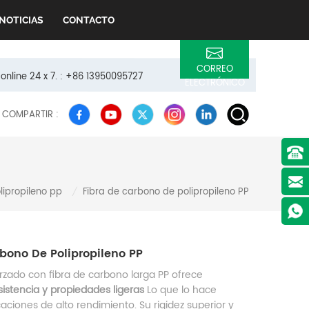
NOTICIAS
CONTACTO
CORREO
 online 24 x 7. : +86 13950095727
ELECTRÓNICO
COMPARTIR :
lipropileno pp
Fibra de carbono de polipropileno PP
/
bono De Polipropileno PP
orzado con fibra de carbono larga PP ofrece
sistencia y propiedades ligeras
Lo que lo hace
caciones de alto rendimiento. Su rigidez superior y