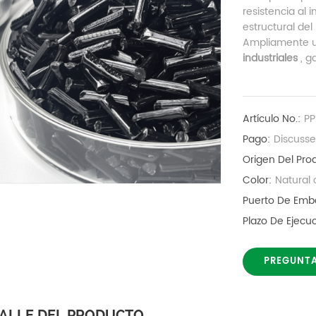
resistencia al 
estructural del
Ampliamente u
industriales
, g
Artículo No.:
P
Pago:
Discuss
Origen Del Pro
Color:
Natural 
Puerto De Emb
Plazo De Ejec
PREGUNT
ALLE DEL PRODUCTO