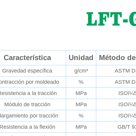
Característica
Unidad
Método de
Gravedad específica
g/cm³
ASTM D
ontracción por moldeado
%
ASTM D
esistencia a la tracción
MPa
ISOï¼
Módulo de tracción
MPa
ISOï¼
largamiento por tracción
%
ISOï¼
Resistencia a la flexión
MPa
GB/T 9