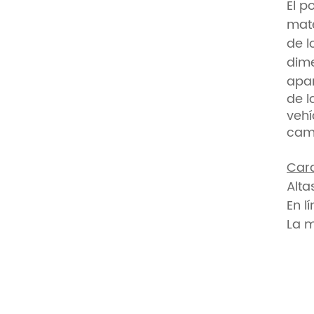
El p
mate
de l
dime
apar
de l
vehí
cam
Cara
Alt
En l
La m