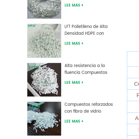
de ácido poliláctico de
LEE MAS
alta resistencia LFT
LFT Polietileno de Alta
Densidad HDPE con
Fibra de Vidrio Larga
LEE MAS
reforzada
Alta resistencia a la
fluencia Compuestos
largos de fibra de vidrio
LEE MAS
C
rellenos de MXD 6
R
Compuestos reforzados
con fibra de vidrio
A
larga de tereftalato de
LEE MAS
polibutileno PBT de
suministro de fábrica