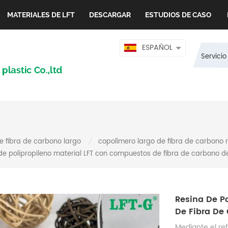
MATERIALES DE LFT
DESCARGAR
ESTUDIOS DE CASO
ESPAÑOL
Servicio
e fibra de carbono largo
copolímero largo de fibra de carbono 
/
de polipropileno material LFT con compuestos de fibra de carbono de
Resina De P
De Fibra De
Mediante el re