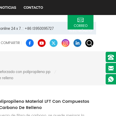
NOTICIAS
CONTACTO
CORREO
 online 24 x 7. : +86 13950095727
ELECTRÓNICO
COMPARTIR :
reforzado con polipropileno pp
/
 relleno
olipropileno Material LFT Con Compuestos
 Carbono De Relleno
fuerzo de fibra de carbono, se puede mejorar la