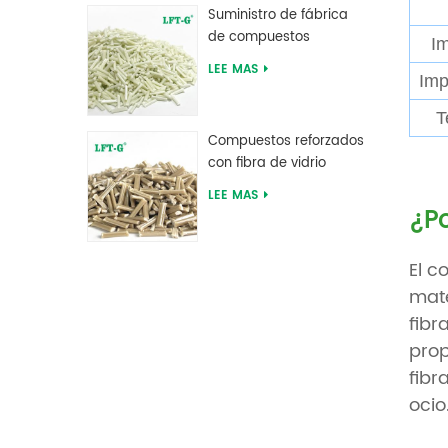
Suministro de fábrica
de compuestos
I
reforzados con fibra de
LEE MAS
Imp
vidrio larga de
poliftalamida PPA
T
Compuestos reforzados
con fibra de vidrio
larga de sulfuro de
LEE MAS
polifenileno PPS
¿Po
El c
mate
fibr
prop
fibr
ocio