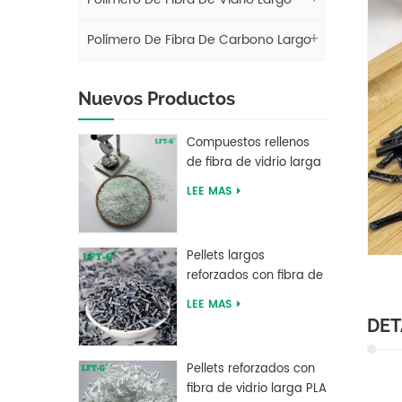
Polímero De Fibra De Carbono Largo
Nuevos Productos
Compuestos rellenos
de fibra de vidrio larga
de tereftalato de
LEE MAS
polibutileno LFT PBT
Pellets largos
reforzados con fibra de
carbono de resina PEEK
LEE MAS
del fabricante chino
DET
Pellets reforzados con
fibra de vidrio larga PLA