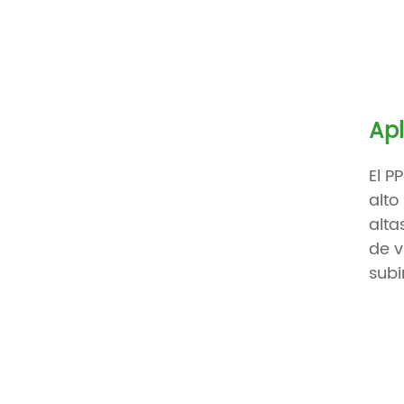
Apl
El P
alto
alta
de v
subi