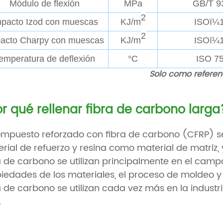
Módulo de flexión
MPa
GB/T 9
2
mpacto Izod con muescas
KJ/m
ISOï¼
2
acto Charpy con muescas
KJ/m
ISOï¼
emperatura de deflexión
°C
ISO 75
Solo como referen
r qué rellenar fibra de carbono larga
ompuesto reforzado con fibra de carbono (CFRP)
rial de refuerzo y resina como material de matriz
a de carbono se utilizan principalmente en el campo
iedades de los materiales, el proceso de moldeo y
a de carbono se utilizan cada vez más en la indust
.