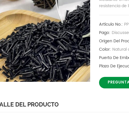
resistencia de 
Artículo No.:
P
Pago:
Discuss
Origen Del Pro
Color:
Natural 
Puerto De Emb
Plazo De Ejec
PREGUNT
ALLE DEL PRODUCTO