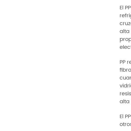
El P
refr
cruz
alta
prop
elec
PP r
fibr
cuan
vidr
resi
alta
El P
otro