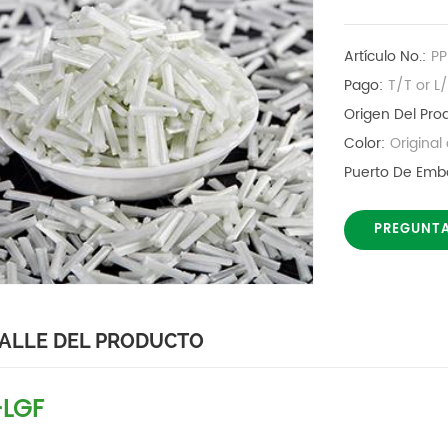
Artículo No.:
P
Pago:
T/T or L
Origen Del Pro
Color:
Original
Puerto De Emb
PREGUNT
ALLE DEL PRODUCTO
-LGF