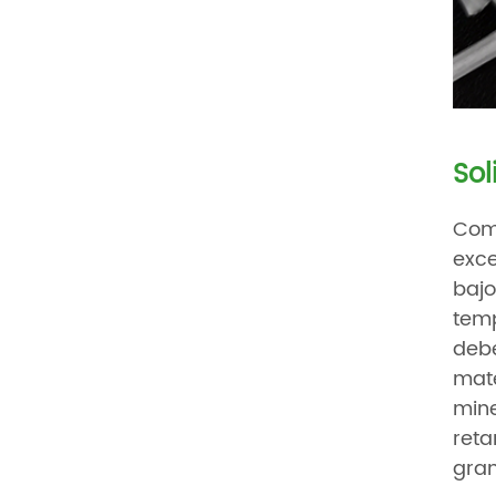
Sol
Como
exce
bajo
temp
debe
mate
mine
reta
gran