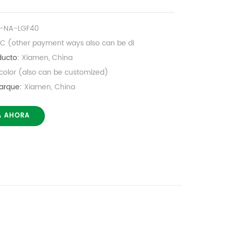
P-NA-LGF40
/C (other payment ways also can be di
ducto:
Xiamen, China
 color (also can be customized)
arque:
Xiamen, China
A AHORA