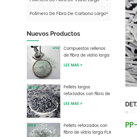
Polímero De Fibra De Carbono Largo
Nuevos Productos
Compuestos rellenos
de fibra de vidrio larga
de tereftalato de
LEE MAS
polibutileno LFT PBT
Pellets largos
reforzados con fibra de
carbono de resina PEEK
DET
LEE MAS
del fabricante chino
PP
Pellets reforzados con
fibra de vidrio larga PLA