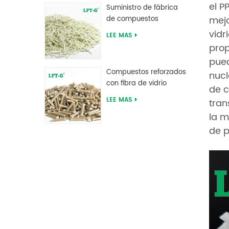
el P
Suministro de fábrica
mejo
de compuestos
reforzados con fibra de
vidr
LEE MAS
vidrio larga de
prop
poliftalamida PPA
pued
Compuestos reforzados
nucl
con fibra de vidrio
de c
larga de sulfuro de
LEE MAS
tran
polifenileno PPS
la m
de p