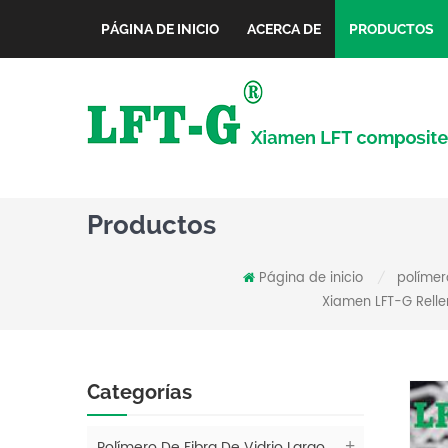
PÁGINA DE INICIO
ACERCA DE
PRODUCTOS
Productos
Página de inicio
polímero
/
Xiamen LFT-G Rellen
Categorías
Polímero De Fibra De Vidrio Largo