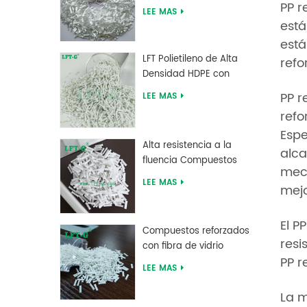
de ácido poliláctico de
PP r
LEE MAS
alta resistencia LFT
está
está
LFT Polietileno de Alta
refo
Densidad HDPE con
Fibra de Vidrio Larga
PP r
LEE MAS
reforzada
refo
Espe
Alta resistencia a la
alca
fluencia Compuestos
mecá
largos de fibra de vidrio
LEE MAS
mejo
rellenos de MXD 6
El P
Compuestos reforzados
resi
con fibra de vidrio
PP r
larga de tereftalato de
LEE MAS
polibutileno PBT de
suministro de fábrica
La m