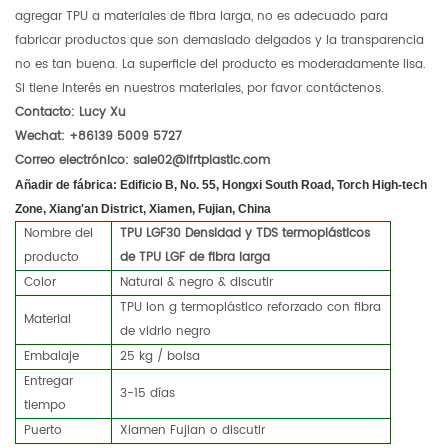
agregar TPU a materiales de fibra larga, no es adecuado para
fabricar productos que son demasiado delgados y la transparencia
no es tan buena. La superficie del producto es moderadamente lisa.
Si tiene interés en nuestros materiales, por favor contáctenos.
Contacto: Lucy Xu
Wechat: +86139 5009 5727
Correo electrónico: sale02@lfrtplastic.com
Añadir de fábrica:
Edificio B, No. 55, Hongxi South Road, Torch High-tech
Zone, Xiang'an District,
Xiamen, Fujian, China
Nombre del
TPU LGF30 Densidad y TDS termoplásticos
producto
de TPU LGF de fibra larga
Color
Natural & negro & discutir
TPU lon
g termoplástico reforzado con fibra
Material
de vidrio negro
Embalaje
25 kg / bolsa
Entregar
3-15 días
tiempo
Puerto
Xiamen Fujian o discutir