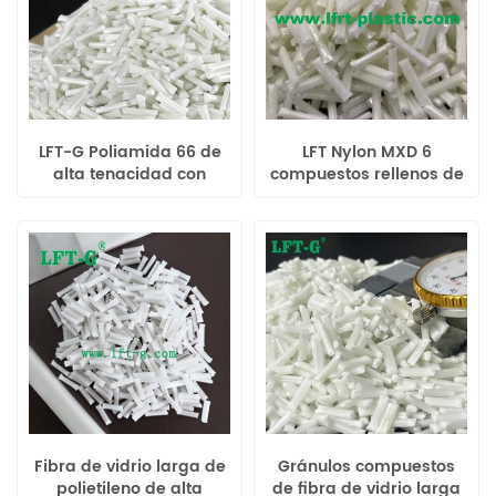
LFT-G Poliamida 66 de
LFT Nylon MXD 6
alta tenacidad con
compuestos rellenos de
relleno Polímeros largos
fibra de vidrio larga
de fibra de vidrio
plástico modificado de
alto rendimiento
Fibra de vidrio larga de
Gránulos compuestos
polietileno de alta
de fibra de vidrio larga