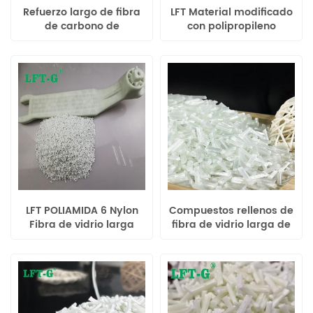
Refuerzo largo de fibra
LFT Material modificado
de carbono de
con polipropileno
polipropileno de grado
compuestos largos de
industrial LFT 20%-60%
fibra de vidrio de mayor
rendimiento
LFT POLIAMIDA 6 Nylon
Compuestos rellenos de
Fibra de vidrio larga
fibra de vidrio larga de
reforzada color original
uretano termoplástico
para piezas
de plástico reforzado
automotrices
Xiamen LFT