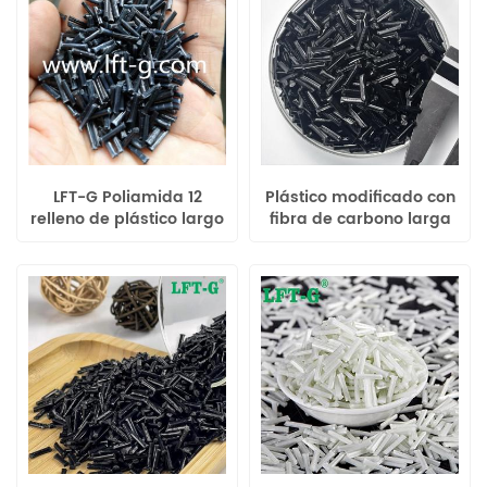
LFT-G Poliamida 12
Plástico modificado con
relleno de plástico largo
fibra de carbono larga
de fibra de carbono de
relleno de polipropileno
mayor rendimiento color
Xiamen LFT de alta
original
resistencia y rigidez