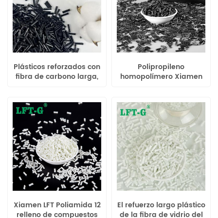
Plásticos reforzados con
Polipropileno
fibra de carbono larga,
homopolímero Xiamen
poliamida 6 de nailon
LFT-G Plástico reforzado
de alta calidad LFT-G
con fibra de carbono
larga mejor resistencia
a la fluencia
Xiamen LFT Poliamida 12
El refuerzo largo plástico
relleno de compuestos
de la fibra de vidrio del