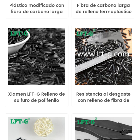
Plástico modificado con
Fibra de carbono larga
fibra de carbono larga
de relleno termoplástico
relleno de polipropileno
modificado de alta
Xiamen LFT de alta
calidad Xiamen LFT-G
resistencia y rigidez
PEEK para automóviles
Xiamen LFT-G Relleno de
Resistencia al desgaste
sulfuro de polifenilo
con relleno de fibra de
Polímero largo de fibra
carbono larga de
de carbono PPS
poliamida 66 Xiamen
LFT-G para autopartes