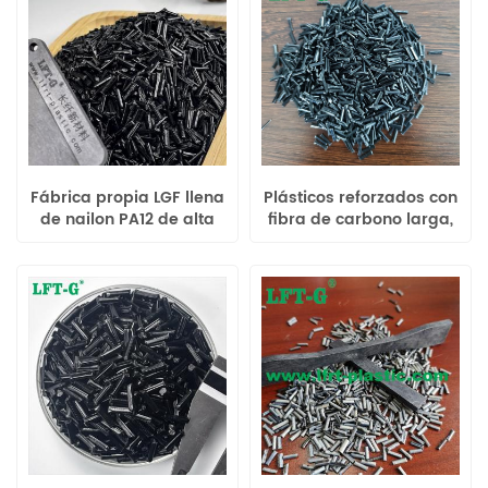
Fábrica propia LGF llena
Plásticos reforzados con
de nailon PA12 de alta
fibra de carbono larga,
calidad LFT-G para
poliamida 6 de nailon
piezas de automóviles
de alta calidad LFT-G