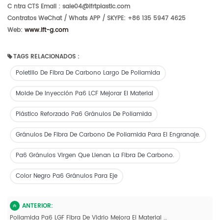
C
ntra
CTS Email
:
sale04@lfrtplastic.com
Contratos WeChat / Whats
APP / SKYPE:
+86 135 5947 4625
Web:
www.lft-g.com
TAGS RELACIONADOS :
Poletillo De Fibra De Carbono Largo De Poliamida
Molde De Inyección Pa6 LCF Mejorar El Material
Plástico Reforzado Pa6 Gránulos De Poliamida
Gránulos De Fibra De Carbono De Poliamida Para El Engranaje.
Pa6 Gránulos Virgen Que Llenan La Fibra De Carbono.
Color Negro Pa6 Gránulos Para Eje
ANTERIOR:
Poliamida Pa6 LGF Fibra De Vidrio Mejora El Material De Gran Pellet De Alto Rendimiento