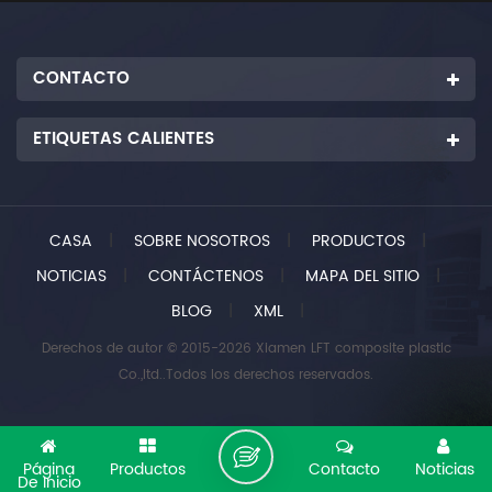
CONTACTO
ETIQUETAS CALIENTES
CASA
|
SOBRE NOSOTROS
|
PRODUCTOS
|
NOTICIAS
|
CONTÁCTENOS
|
MAPA DEL SITIO
|
BLOG
|
XML
|
Derechos de autor © 2015-2026 Xiamen LFT composite plastic
Co.,ltd..Todos los derechos reservados.
Página
Productos
Contacto
Noticias
De Inicio