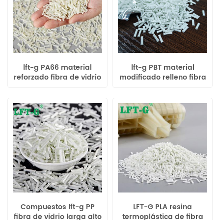
lft-g PA66 material
lft-g PBT material
reforzado fibra de vidrio
modificado relleno fibra
larga 30% especificación
de vidrio larga 30 color
Poliamida66 plástico
original de alto
modificado
rendimiento uso
industrial
Compuestos lft-g PP
LFT-G PLA resina
fibra de vidrio larga alto
termoplástica de fibra