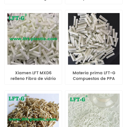
rendimiento lgf plástico
de vidrio larga
modificado se puede
compuesta de ácido
reciclar 12mm
poliláctico color original
Xiamen LFT MXD6
Materia prima LFT-G
relleno Fibra de vidrio
Compuestos de PPA
larga30 alta dureza
Fibra de vidrio larga 20%
buen precio moldeo por
-60% mayor
inyección
rendimiento en lugar de
metal