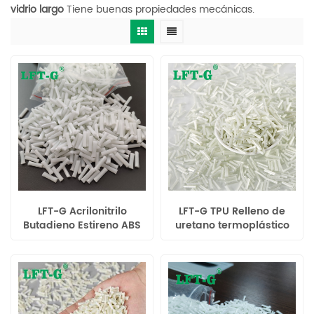
vidrio largo
Tiene buenas propiedades mecánicas.
LFT-G Acrilonitrilo
LFT-G TPU Relleno de
Butadieno Estireno ABS
uretano termoplástico
materias primas relleno
materiales de fibra de
fibra de vidrio larga
vidrio largos
plástico modificado
compuestos plásticos
12mm
de alto rendimiento