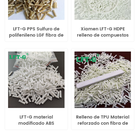
LFT-G PPS Sulfuro de
Xiamen LFT-G HDPE
polifenileno LGF fibra de
relleno de compuestos
vidrio larga compuesta
reforzados con
plásticos de ingeniería
termoplástico de fibra
de color personalizados
de vidrio larga color
natural para piezas de
automóviles
LFT-G material
Relleno de TPU Material
modificado ABS
reforzado con fibra de
compuestos Long Glass
vidrio larga Plástico
Fiber 20-60 moldeo por
compuesto Uso de