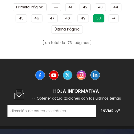
inyección para piezas
ingeniería de la marca
Primera Página
41
42
43
44
automotrices
LFT-D
45
46
47
48
49
50
Última Página
un total de
73
páginas
HOJA INFORMATIVA
-- Obtener actualizaciones con los últimos temas