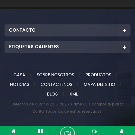
CONTACTO
ETIQUETAS CALIENTES
CASA
|
SOBRE NOSOTROS
|
PRODUCTOS
|
NOTICIAS
|
CONTÁCTENOS
|
MAPA DEL SITIO
|
BLOG
|
XML
|
Derechos de autor © 2015-2026 Xiamen LFT composite plastic
Co.,ltd..Todos los derechos reservados.