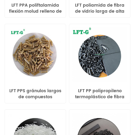
LFT PPA poliftalamida
LFT poliamida de fibra
flexión molud relleno de
de vidrio larga de alta
fibra de vidrio larga
calidad PA6
LFT PPS gránulos largos
LFT PP polipropileno
de compuestos
termoplástico de fibra
termoplásticos de fibra
de carbono larga
de vidrio