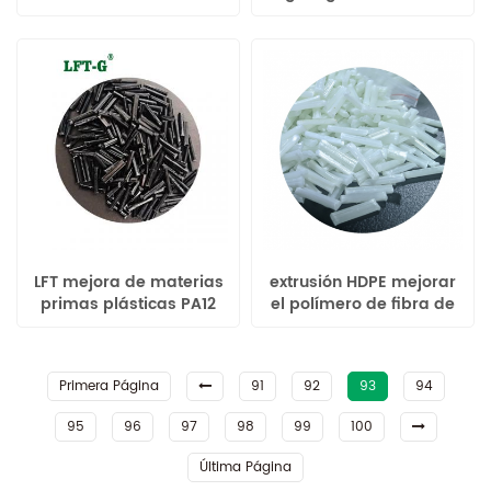
polietileno de alta
densidad
LFT mejora de materias
extrusión HDPE mejorar
primas plásticas PA12
el polímero de fibra de
poliamida lgf para el
vidrio modificado
parachoques del coche
Primera Página
91
92
93
94
95
96
97
98
99
100
Última Página