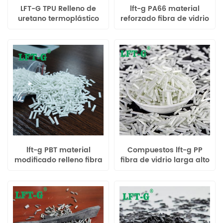
LFT-G TPU Relleno de
lft-g PA66 material
uretano termoplástico
reforzado fibra de vidrio
materiales de fibra de
larga 30% especificación
vidrio largos
Poliamida66 plástico
compuestos plásticos
modificado
de alto rendimiento
lft-g PBT material
Compuestos lft-g PP
modificado relleno fibra
fibra de vidrio larga alto
de vidrio larga 30 color
rendimiento lgf plástico
original de alto
modificado se puede
rendimiento uso
reciclar 12mm
industrial