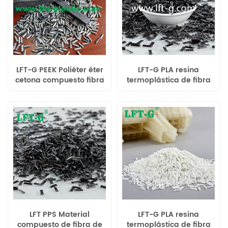
LFT-G PEEK Poliéter éter
LFT-G PLA resina
cetona compuesto fibra
termoplástica de fibra
de carbono larga resina
de carbono larga
termoplástica color
compuesta de ácido
original
poliláctico color original
LFT PPS Material
LFT-G PLA resina
compuesto de fibra de
termoplástica de fibra