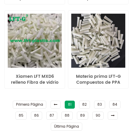
carbono largo reforzado
de vidrio larga
con plástico lcf de alta
compuesta de ácido
tenacidad para
poliláctico color original
automóviles
Xiamen LFT MXD6
Materia prima LFT-G
relleno Fibra de vidrio
Compuestos de PPA
larga30 alta dureza
Fibra de vidrio larga 20%
buen precio moldeo por
-60% mayor
inyección
rendimiento en lugar de
Primera Página
81
82
83
84
metal
85
86
87
88
89
90
Última Página