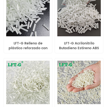
LFT-G Relleno de
LFT-G Acrilonitrilo
plástico reforzado con
Butadieno Estireno ABS
PP fibra de vidrio larga
materias primas relleno
20%-60% resina
fibra de vidrio larga
termoplástica lgf de alto
plástico modificado
rendimiento
12mm